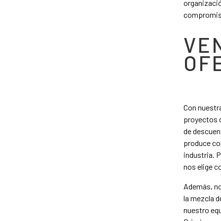
organizaci
compromiso
VE
OF
Con nuestra
proyectos d
de descuen
produce co
industria. 
nos elige 
Además, nos
la mezcla d
nuestro equ