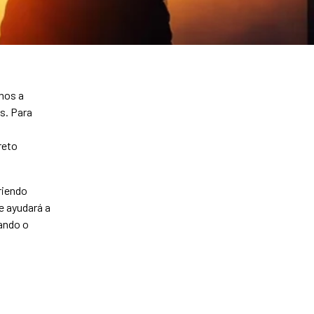
amos a
s. Para
reto
riendo
e ayudará a
ando o