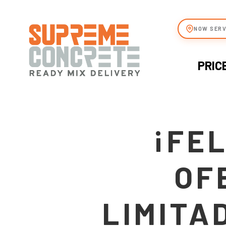
NOW SERV
PRIC
¡FEL
OF
LIMITA