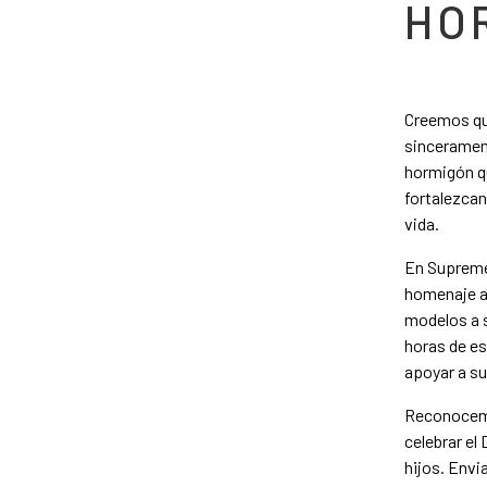
HO
Creemos que
sincerament
hormigón qu
fortalezcan
vida.
En Supreme 
homenaje a 
modelos a s
horas de es
apoyar a su
Reconocemos
celebrar el
hijos. Envi