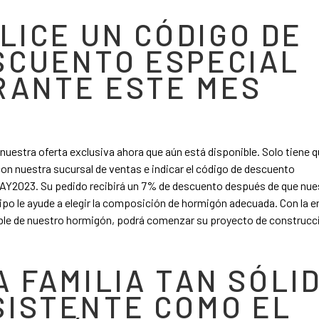
LICE UN CÓDIGO DE
SCUENTO ESPECIAL
RANTE ESTE MES
uestra oferta exclusiva ahora que aún está disponible. Solo tiene 
on nuestra sucursal de ventas e indicar el código de descuento
2023. Su pedido recibirá un 7% de descuento después de que nue
po le ayude a elegir la composición de hormigón adecuada. Con la e
able de nuestro hormigón, podrá comenzar su proyecto de construcc
 FAMILIA TAN SÓLID
SISTENTE COMO EL