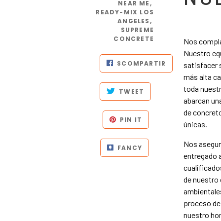
NEAR ME
,
READY-MIX LOS
ANGELES
,
SUPREME
CONCRETE
Nos compla
Nuestro equ
SCOMPARTIR
satisfacer 
más alta ca
toda nuest
TWEET
abarcan un
de concret
PIN IT
únicas.
Nos asegur
FANCY
entregado a
cualificado
de nuestro 
ambientale
proceso de 
nuestro ho