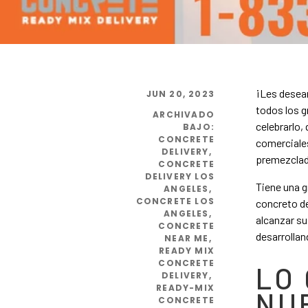
¡Les deseam
JUN 20, 2023
todos los g
ARCHIVADO
celebrarlo,
BAJO
:
CONCRETE
comerciale
DELIVERY
,
premezcla
CONCRETE
DELIVERY LOS
Tiene una 
ANGELES
,
CONCRETE LOS
concreto de
ANGELES
,
alcanzar su
CONCRETE
desarrollan
NEAR ME
,
READY MIX
CONCRETE
LO 
DELIVERY
,
READY-MIX
NU
CONCRETE