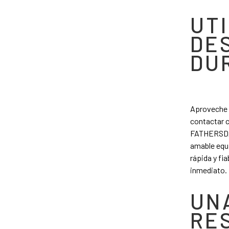
UTI
DE
DU
Aproveche n
contactar c
FATHERSDAY
amable equi
rápida y fi
inmediato.
UNA
RE