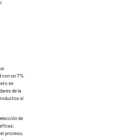
u
A
us
ad con un 7%
reto se
ares de la
productos si
 elección de
eficaz,
del proceso.