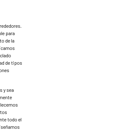
lrededores.
ble para
o de la
edicamos
zclado
ad de tipos
iones
s y sea
amente
ullecemos
ctos
nte todo el
 diseñamos