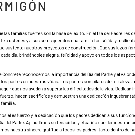
RMIGÓN
 las familias fuertes son la base del éxito. En el Día del Padre, les
e a ustedes y a sus seres queridos una familia tan sólida y resilien
e sustenta nuestros proyectos de construcción. Que sus lazos fam
 cada día, brindándoles alegría, felicidad y apoyo en todos los aspect
Concrete reconocemos la importancia del Día del Padre y el valor de
los padres en nuestras vidas. Los padres son pilares de fortaleza, 
eguir que nos ayudan a superar las dificultades de la vida. Dedican 
fuerzo, hacen sacrificios y demuestran una dedicación inquebranta
 familia.
 el esfuerzo y la dedicación que los padres dedican a sus funcione
 Día del Padre. Aplaudimos su tenacidad y el cariño que demuestran p
amos nuestra sincera gratitud a todos los padres, tanto dentro de n