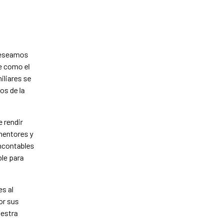
 deseamos
te como el
iliares se
os de la
 rendir
mentores y
incontables
ble para
s al
or sus
uestra