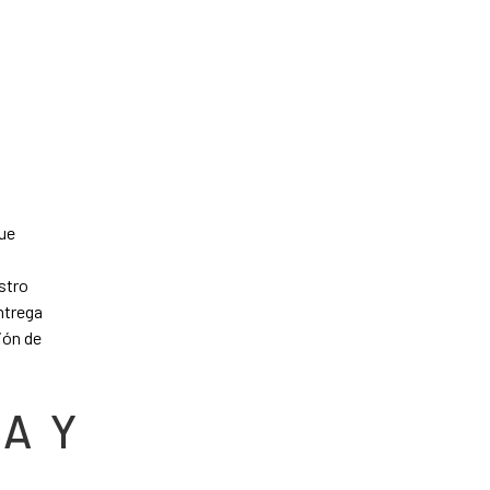
que
stro
ntrega
ión de
A Y