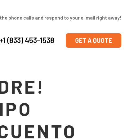
the phone calls and respond to your e-mail right away!
+1 (833) 453-1538
GET A QUOTE
ADRE!
MPO
SCUENTO