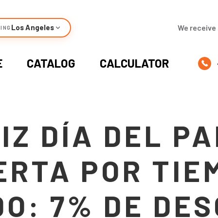
Los Angeles
We receive 
ING
E
CATALOG
CALCULATOR
IZ DÍA DEL P
ERTA POR TIE
DO: 7% DE DE