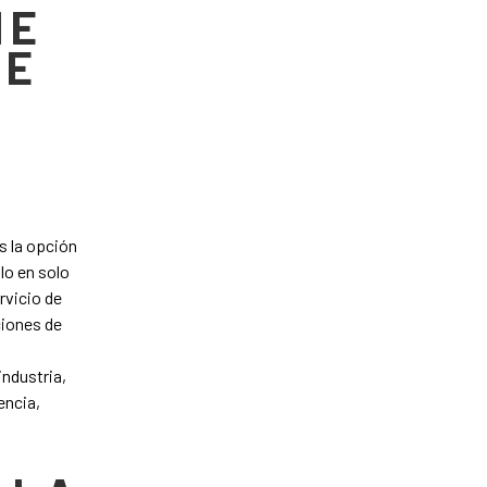
ME
DE
D
s la opción
lo en solo
rvicio de
ciones de
industria,
encia,