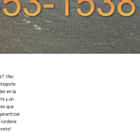
es? ¡No
ategoría
er en la
te y un
les que
garantizar
 ¡ordene
crete!