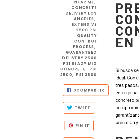
NEAR ME
,
PR
CONCRETE
DELIVERY LOS
CO
ANGELES
,
EXTENSIVE
CO
2500 PSI
QUALITY
EN
CONTROL
PROCESS
,
GUARANTEED
DELIVERY 2500
PSI READY MIX
CONCRETE
,
PSI
Si busca se
2500
,
PSI 3500
ideal. Con 
tres pasos,
SCOMPARTIR
entrega par
concreto pa
compromiso 
TWEET
garantizan
precisión y
PIN IT