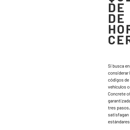
DE
DE
HO
CE
Si busca en
considerar 
códigos de 
vehículos o
Concrete of
garantizada
tres pasos
satisfagan 
estándares