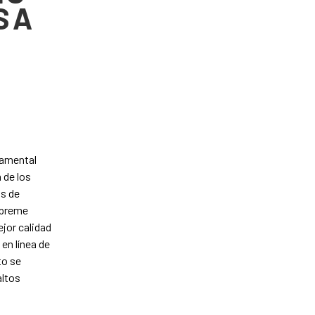
SA
damental
 de los
as de
Supreme
jor calidad
en línea de
to se
altos