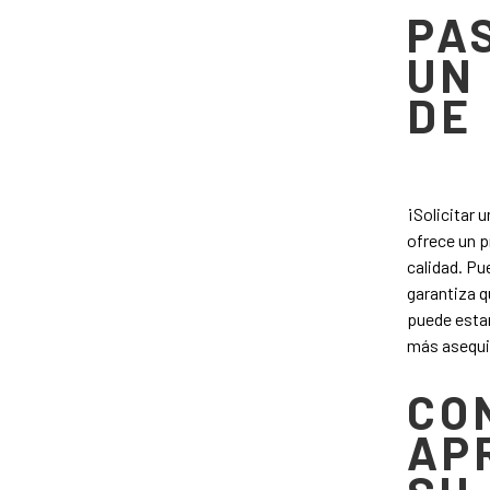
PA
UN
DE
¡Solicitar 
ofrece un p
calidad. Pu
garantiza q
puede estar
más asequi
CO
AP