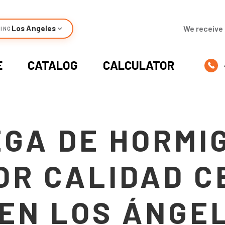
Los Angeles
We receive 
ING
E
CATALOG
CALCULATOR
GA DE HORMI
OR CALIDAD C
 EN LOS ÁNGE