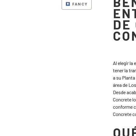
BE
FANCY
EN
DE
CO
Al elegir l
tener la tr
a su Planta
área de Los
Desde acab
Concrete lo
conforme c
Concrete c
QU