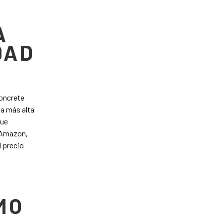
R
A
DAD
Concrete
la más alta
que
n Amazon,
l precio
MO