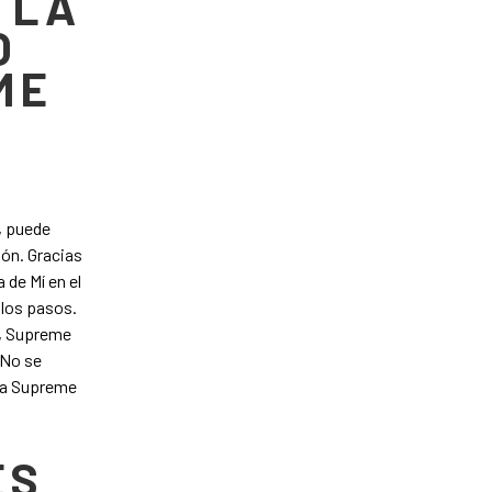
 LA
O
ME
, puede
ión. Gracias
 de Mí en el
llos pasos.
a, Supreme
 No se
a a Supreme
ES